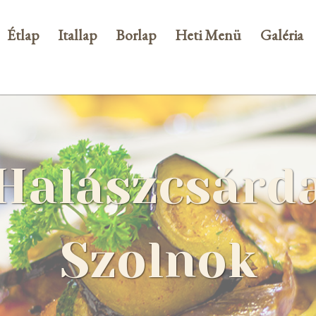
Étlap
Itallap
Borlap
Heti Menü
Galéria
Halászcsárd
Szolnok