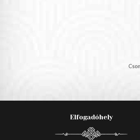
Csom
Elfogadóhely