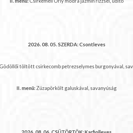
II. menü:
Csirkemell Orly módra jázmin rizzsel, üdítő
2026. 08. 05. SZERDA: Csontleves
Gödöllői töltött csirkecomb petrezselymes burgonyával, sa
II. menü:
Zúzapörkölt galuskával, savanyúság
2026. 08. 06. CSÜTÖRTÖK: Karfiolleves