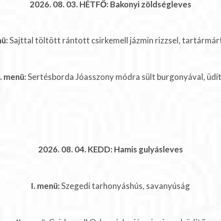
2026. 08. 03. HÉTFŐ: Bakonyi zöldségleves
nü:
Sajttal töltött rántott csirkemell jázmin rizzsel, tartármár
I. menü:
Sertésborda Jóasszony módra sült burgonyával, üdí
2026. 08. 04. KEDD: Hamis gulyásleves
I. menü:
Szegedi tarhonyáshús, savanyúság