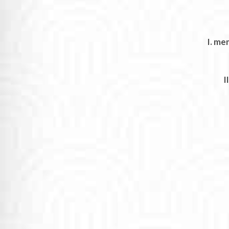
I. me
I