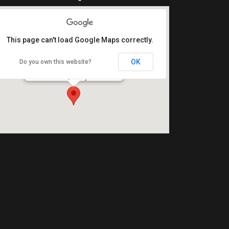
This page can't load Google Maps correctly.
OK
Do you own this website?
Halászcsárda Étterem
5000 Szolnok, Damjanich utca 1.