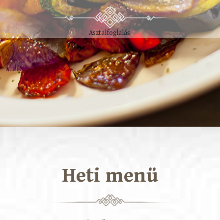
Asztalfoglalás
Heti menü