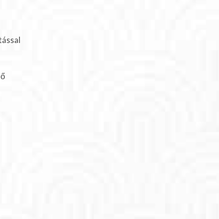
tással
tő