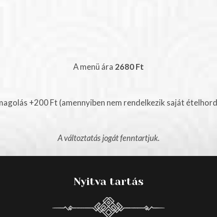
A menü ára
2680 Ft
agolás +200 Ft (amennyiben nem rendelkezik saját ételhord
A változtatás jogát fenntartjuk.
Nyitva tartás