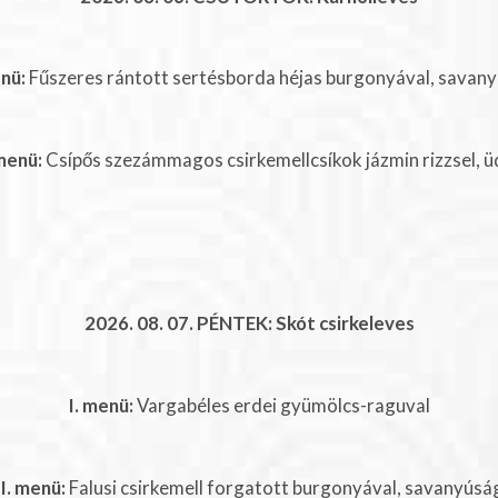
enü:
Fűszeres rántott sertésborda héjas burgonyával, savan
 menü:
Csípős szezámmagos csirkemellcsíkok jázmin rizzsel, ü
2026. 08. 07. PÉNTEK: Skót csirkeleves
I. menü:
Vargabéles erdei gyümölcs-raguval
II. menü:
Falusi csirkemell forgatott burgonyával, savanyúsá