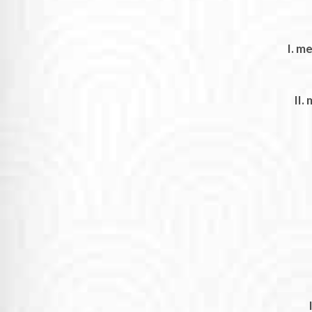
I. m
II.