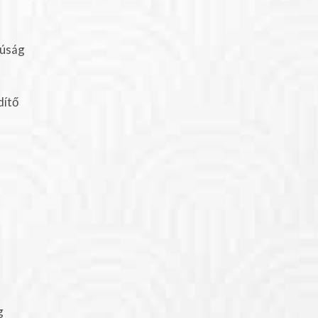
yúság
dítő
g