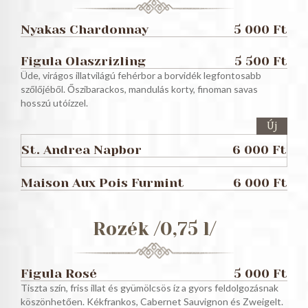
Nyakas Chardonnay
5 000 Ft
Figula Olaszrizling
5 500 Ft
Üde, virágos illatvilágú fehérbor a borvidék legfontosabb
szőlőjéből. Őszibarackos, mandulás korty, finoman savas
hosszú utóízzel.
Új
St. Andrea Napbor
6 000 Ft
Maison Aux Pois Furmint
6 000 Ft
Rozék /0,75 l/
Figula Rosé
5 000 Ft
Tiszta szín, friss illat és gyümölcsös íz a gyors feldolgozásnak
köszönhetően. Kékfrankos, Cabernet Sauvignon és Zweigelt.