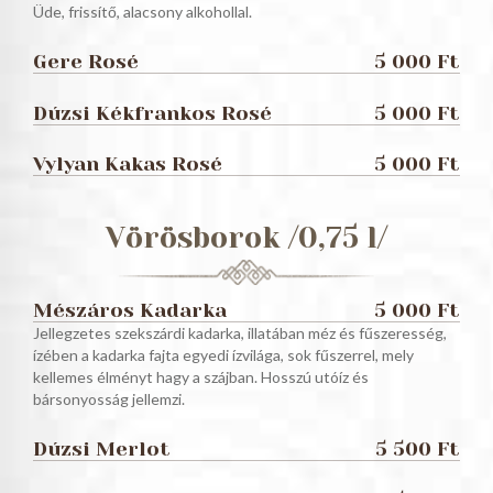
Üde, frissítő, alacsony alkohollal.
Gere Rosé
5 000 Ft
Dúzsi Kékfrankos Rosé
5 000 Ft
Vylyan Kakas Rosé
5 000 Ft
Vörösborok /0,75 l/
Mészáros Kadarka
5 000 Ft
Jellegzetes szekszárdi kadarka, illatában méz és fűszeresség,
ízében a kadarka fajta egyedi ízvilága, sok fűszerrel, mely
kellemes élményt hagy a szájban. Hosszú utóíz és
bársonyosság jellemzi.
Dúzsi Merlot
5 500 Ft