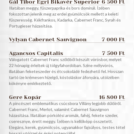
Gál Tibor Egri Bikavér Superior
6 500 Ft
Illatában meggy, fűszerpaprika és bors dominál. Ízében
fokozottan jelenik meg az erdei gyümölcsök mellett a keleti
fűszeresség. Kékfrankos, Kadarka, Cabernet Franc, Syrah és
Portugieser házasítása.
Vylyan Cabernet Sauvignon
7 000 Ft
Agancsos Capitalis
7 500 Ft
Válogatott Cabernet Franc szőlőből készült vörösbor, melyet
22 hónapig érleltek új tölgyfahordóban. Színe mélyvörös,
illatában feketeszeder és étcsokoládé fedezhető fel. Hosszan
tartó íze krémesen hízelgő, kóstoláskor áfonyára, utóízében
kökényre emlékeztető.
Gere Kopár
16 800 Ft
A pincészet emblematikus csúcsbora Villány legjobb dűlőiről.
Cabernet Franc, Merlot, valamint Cabernet Sauvignon
házasítása. Illatában pörkölési aromák, fahéj, fekete szeder,
cseresznye, érett meggy. Ízében is kellőképp összetett.
Elegáns, kerek, gyümölcsös, ugyanakkor fajsúlyos, testes tétel
hosszú utóízzel és érési potenciállal.