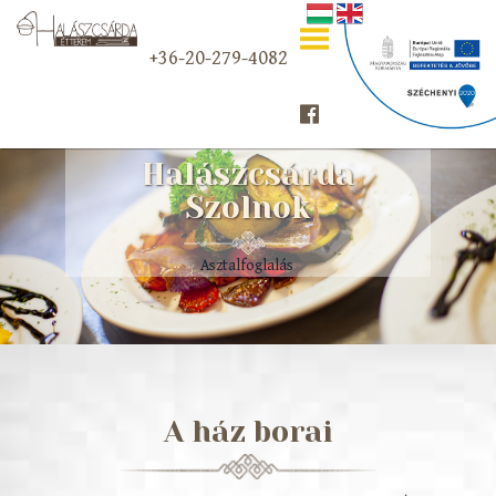
+36-20-279-4082
Halászcsárda
Szolnok
Asztalfoglalás
A ház borai